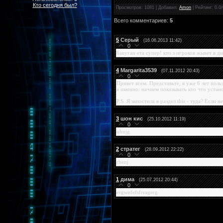
Кто сегодня был?
Просмотров
: 1081 |
Добавил
:
Amon
|
Рейтинг
:
0.0
/
Всего комментариев
:
5
5
Серый
(16.06.2013 11:42)
0
бакуган ета супер! кто з игроков жывет в д
4
Margarita3539
(07.11.2012 20:43)
0
Привет всем. Представьте, я уже 6 лет поль
а именно: начнем показывать кто что устан
P.S. Я запостила в раздел this - туда? Если н
3
шон кис
(25.10.2012 11:19)
0
uhujg
2
стратег
(28.09.2012 22:22)
0
rhenj
1
дима
(25.07.2012 20:44)
0
ergwefefsfrragerg