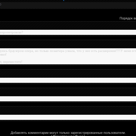
0
Порядок в
непропетровске?
зуюсь браузером опера, но только позавчера узнала, что у нее есть расширения!!!!У меня есть
овил!
ет, переместите!
Добавлять комментарии могут только зарегистрированные пользователи.