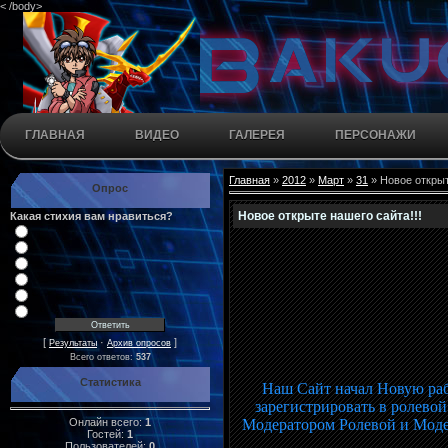
< /body>
ГЛАВНАЯ
ВИДЕО
ГАЛЕРЕЯ
ПЕРСОНАЖИ
Главная
»
2012
»
Март
»
31
» Новое открыт
Опрос
Новое открыте нашего сайта!!!
Какая стихия вам нравиться?
[
·
]
Результаты
Архив опросов
Всего ответов:
537
Статистика
Наш Сайт начал Новую рабо
зарегистрировать в ролевой
Онлайн всего:
1
Модератором Ролевой и Моде
Гостей:
1
Пользователей:
0