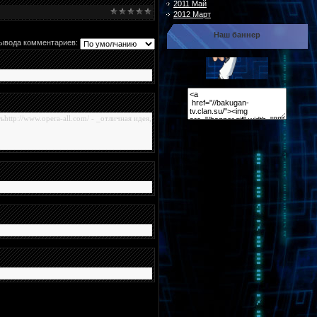
2011 Май
2012 Март
Наш баннер
ывода комментариев:
http://www.opera-all.com/ - _отличная идея,