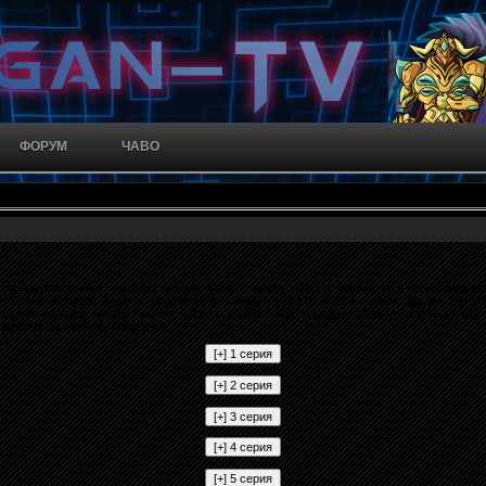
ФОРУМ
ЧАВО
е японского аниме-сериала Bakugan Battle Brawlers. Дэн отправляется в новый мир Б
- весты, которые видят в бакуганах не живых существ, а всего лишь орудия для и
постоянно носит маску. Вместе с Дэном в новый мир попадает Маручо, а затем и Шу
борются за свободу бакуганов.