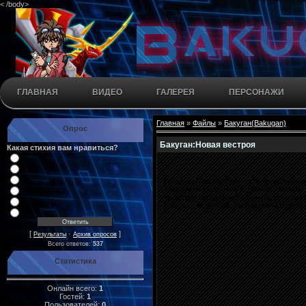
< /body>
ГЛАВНАЯ
ВИДЕО
ГАЛЕРЕЯ
ПЕРСОНАЖИ
Главная
»
Файлы
»
Бакуган(Bakugan)
Опрос
Бакуган:Новая вестроя
Какая стихия вам нравиться?
Bakugan New Vestroia - это продолжени
завоевали существа с другой планеты 
является загадочный Спектра, который 
бойцам - Мире, Эйсу и Берону, которые 
[
·
]
Результаты
Архив опросов
Всего ответов:
537
Статистика
Онлайн всего:
1
Гостей:
1
Пользователей:
0