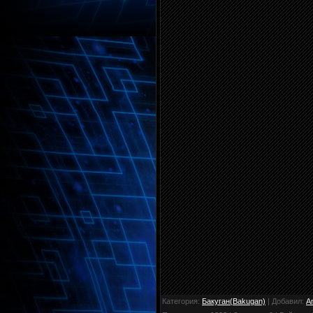
Категория
:
Бакуган(Bakugan)
|
Добавил
:
A