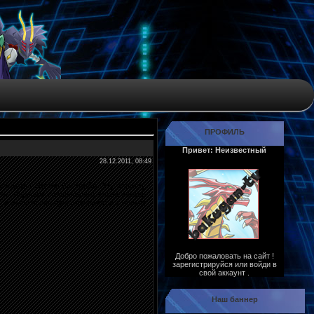
ПРОФИЛЬ
Привет: Неизвестный
28.12.2011, 08:49
акуганов - Новую Вестройю. Эту планету
гры. Лидером сильнейшего клана вексов
н, и вместе они присоединяются к новым
Добро пожаловать на сайт !
зарегистрируйся или войди в
свой аккаунт .
Наш баннер